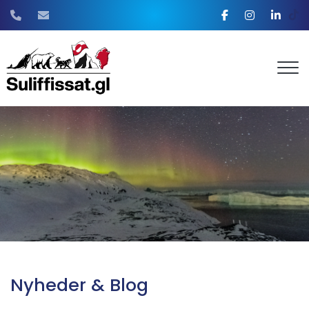
Gå
til
hovedindhold
Nyheder & Blog