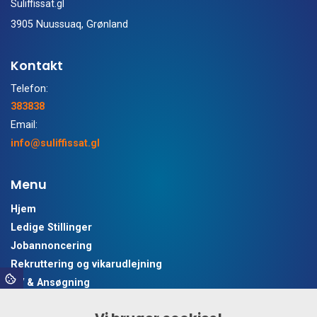
Suliffissat.gl
3905 Nuussuaq, Grønland
Kontakt
Telefon:
383838
Email:
info@suliffissat.gl
Menu
Hjem
Ledige Stillinger
Jobannoncering
Rekruttering og vikarudlejning
CV & Ansøgning
Nyheder & Blog