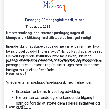
Pædagog / Pædagogisk medhjælper
11 august, 2026
Nærværende og inspirerende pædagog søges til
Meeqqerivik Mikisoq med tiltrædelse hurtigst muligt
Brænder du for at skabe trygge og nærværende rammer, hvor
børns trivsel og udvikling er i fokus? Har du lyst til at arbejde i en
lille, velfungerende institution, hvor fællesskab, udeliv og
Vi søger en fagligt velfunderet, anerkendende og engageret
positive relationer er i centrum? Så er det nok dig, vi leder efter!
pædagog til en fuldtidsstilling (40 timer/uge) med tiltrædelse
hurtigst muligt eller efter aftale.
Hvem er du?
Vi leder efter en pædagog/pædagogisk medhjælper, der:
Brænder for børns trivsel og udvikling
Har en nærværende og anerkendende tilgang til
børn og forstår at støtte dem i deres initiativer og
Hvem er vi?