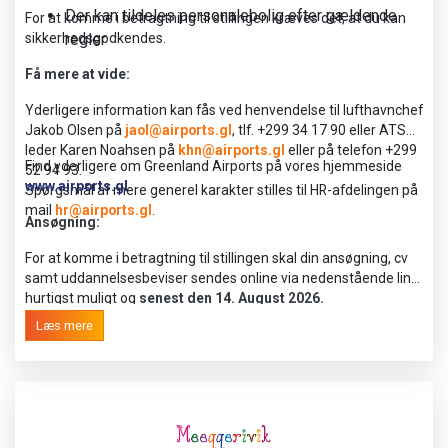
Der kan tildeles personalebolig efter gældende
For at komme i betragtning til stillingen kræves det, at du kan
sikkerhedsgodkendes.
regler
Få mere at vide:
Yderligere information kan fås ved henvendelse til lufthavnchef
Jakob Olsen på
jaol@airports.gl
, tlf. +299 34 17 90 eller ATS
leder Karen Noahsen på
khn@airports.gl
eller på telefon +299
Find yderligere om Greenland Airports på vores hjemmeside
52 94 93.
www.airports.gl
Spørgsmål af mere generel karakter stilles til HR-afdelingen på
mail
hr@airports.gl
.
Ansøgning:
For at komme i betragtning til stillingen skal din ansøgning, cv
samt uddannelsesbeviser sendes online via nedenstående link
hurtigst muligt og
senest den 14. August 2026.
Læs mere