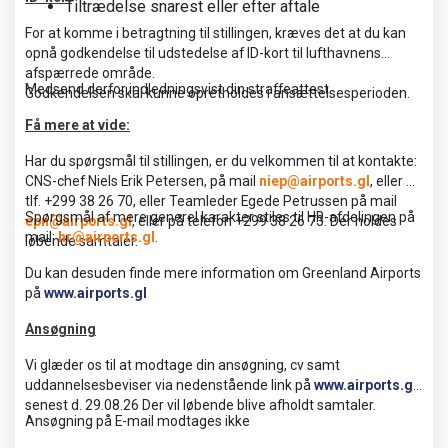
Tiltrædelse snarest eller efter aftale
For at komme i betragtning til stillingen, kræves det at du kan
opnå godkendelse til udstedelse af ID-kort til lufthavnens
afspærrede område.
Medsend derfor indledningsvist din straffeattest.
Godkendelsen skal kunne opretholdes i ansættelsesperioden.
Få mere at vide:
Har du spørgsmål til stillingen, er du velkommen til at kontakte:
CNS-chef Niels Erik Petersen, på mail
niep@airports.gl
, eller på
tlf. +299 38 26 70, eller Teamleder Egede Petrussen på mail
Spørgsmål af mere generel karakter stiles til HR-afdelingen på
epn@airports.gl
, eller på telefon +299 38 26 73. Der holdes
mail:
hr@airports.gl
.
løbende samtaler.
Du kan desuden finde mere information om Greenland Airports
på
www.airports.gl
Ansøgning
Vi glæder os til at modtage din ansøgning, cv samt
uddannelsesbeviser via nedenstående link på
www.airports.gl
senest d. 29.08.26 Der vil løbende blive afholdt samtaler.
Ansøgning på E-mail modtages ikke