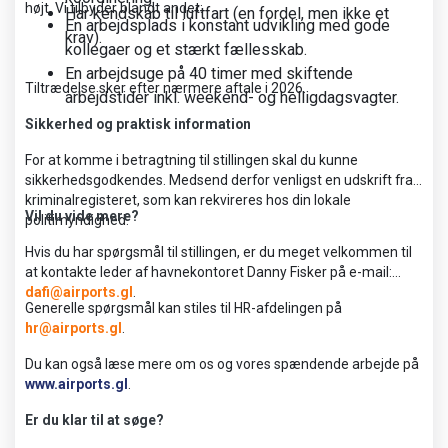
højt. Vi tilbyder blandt andet:
Har kendskab til luftfart (en fordel, men ikke et
En arbejdsplads i konstant udvikling med gode
krav).
kollegaer og et stærkt fællesskab.
En arbejdsuge på 40 timer med skiftende
Tiltrædelse sker efter nærmere aftale i 2026.
arbejdstider inkl. weekend- og helligdagsvagter.
Sikkerhed og praktisk information
For at komme i betragtning til stillingen skal du kunne
sikkerhedsgodkendes. Medsend derfor venligst en udskrift fra
kriminalregisteret, som kan rekvireres hos din lokale
Vil du vide mere?
politimyndighed.
Hvis du har spørgsmål til stillingen, er du meget velkommen til
at kontakte leder af havnekontoret Danny Fisker på e-mail:
dafi@airports.gl
.
Generelle spørgsmål kan stiles til HR-afdelingen på
hr@airports.gl
.
Du kan også læse mere om os og vores spændende arbejde på
www.airports.gl
.
Er du klar til at søge?