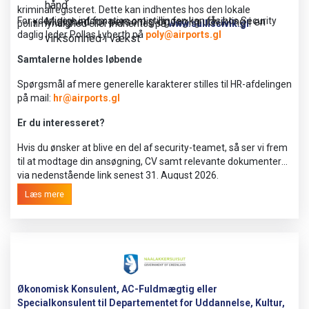
hånd
kriminalregisteret. Dette kan indhentes hos den lokale
For yderligere information om stillingen kan fås hos Security
Mulighed for personlig og faglig udvikling i en
politimyndighed eller indhentes på
www.sullissivik.gl
.
daglig leder Pollas Lyberth på
poly@airports.gl
virksomhed i vækst
Samtalerne holdes løbende
Spørgsmål af mere generelle karakterer stilles til HR-afdelingen
på mail:
hr@airports.gl
Er du interesseret?
Hvis du ønsker at blive en del af security-teamet, så ser vi frem
til at modtage din ansøgning, CV samt relevante dokumenter
via nedenstående link senest 31. August 2026.
Læs mere
Økonomisk Konsulent, AC-Fuldmægtig eller
Specialkonsulent til Departementet for Uddannelse, Kultur,