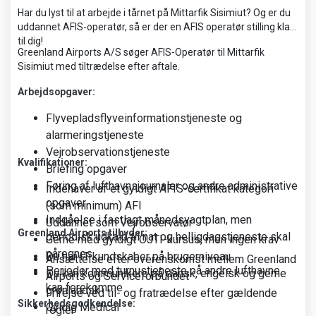
Har du lyst til at arbejde i tårnet på Mittarfik Sisimiut? Og er du
uddannet AFIS-operatør, så er der en AFIS operatør stilling klar
til dig!
Greenland Airports A/S søger AFIS-Operatør til Mittarfik
Sisimiut med tiltrædelse efter aftale.
Arbejdsopgaver:
Flyvepladsflyveinformationstjeneste og
alarmeringstjeneste
Vejrobservationstjeneste
Kvalifikationer:
Briefing opgaver
Føring af lufthavnsjournaler og andre administrative
Indehaver af et gyldigt AFIS-certifikat kategori
opgaver
(som minimum) AFI
Indgåelse i fastlagt månedsvagtplan, men
Uddannet som Vejrobservatør
Greenland Airports tilbyder:
periodisk udkald til nat og helligdagstjeneste skal
Gerne med gyldigt OJTI-kursus, men ingen krav
påregnes
Du har IT-kundskaber på brugerniveau
Ansættelse efter overenskomst mellem Greenland
Perioder med turnustjeneste på andre lufthavne
Du kan kommunikere på dansk, engelsk og gerne
Airports og Serviceforbundet
kan forekomme
grønlandsk
Frirejse ved til- og fratrædelse efter gældende
Sikkerhedsgodkendelse:
Gyldig Medical
regler