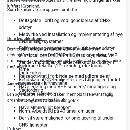
bestemmelser overholdes, så vi til enhver tid bidrager til sikker
luftfart i Grønland.
Som tekniker vil dine opgaver omfatte:
Deltagelse i drift og vedligeholdelse af CNS-
udstyr
Medvirke ved installation og implementering af nye
Dine kvalifikationer
CNS anlæg/systemer
Fejlfinding og reparationer af Lufthavnes udstyr
Den rette kandidat til stillingen udover at have én af
nedenstående relevante uddannelser bag sig, skal have god
bl.a., localizer, DME, GP (ILS), radiofyr, radar, VHF
ordenssans, samarbejdsevner og have let ved at omgås andre
sender/modtager, og andet elektronisk udstyr i
Elektroniktekniker/IT-teknolog, elektronik
mennesker.
tårne
fagtekniker.
Rejseaktivitet i forbindelse med udførelse af
Kendskab til CNS-miljøet er selvfølgelig en fordel
opgaverne i lufthavnene
Ansættelsesvilkår
Have erfaring med VHF sendere/ modtagere og
Vagtordning
transmissionsliner
Løn og ansættelsesforhold sker i henhold til relevant faglig
organisation. Ansættelse i Nuuk
Tale og skrive dansk/engelsk
Have almindeligt kørekort.
Norm. Arbejdstid på 40 timer om ugen
Der vil være mulighed for omplacering til anden
CNS-tjenesten
ID-kort