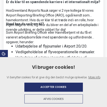
Er du klar til en spændende karriere i et internationalt miljø?
HosGreenland Airports Nuuk søger vi 2 nye kollega til vores
Airport Reporting/Briefing Office (ARO), også kendt som
havnekontoret. Hvis du er klar til at træde ind i en rolle, hvor
Hvad kan du se frem til?
ingen dage er ens, og hvor du bliver en del af en arbejdsplads i
rivende udvikling, er dette jobbet for dig!
Som Airport Briefing Officer eller Havnebetjent vil du få et
varieret arbejdsområde med spændende og udfordrende
opgaver, herunder:
Udarbejdelse af flyjournaler i Airport 20/20.
Vedligeholdelse af flyveoperationelle manualer.
Vejledning af piloter i korrekt udfyldelse af
Hvem er du?
flyveplaner.
Vi bruger cookies!
Kontrol af dagens flyvninger for at sikre, at alt
Vi forestiller os, at du:
forløber som planlagt.
+
Vi benytter cookies for at give dig den bedst mulige oplevelse.
More info
Har en positiv indstilling og trives med varierende
Håndtering af afgifter og gebyrer samt optimal
arbejdsopgaver og arbejdstider.
service til vores kunder.
ACCEPTER COOKIES
Er pålidelig og loyal, med evnen til at arbejde både
Assistance ved charterfly i højsæsonen (maj-
Hvad tilbyder vi?
selvstændigt og som en del af et team.
september).
AFVIS COOKIES
Har gode engelskkundskaber (skrift og tale), og
Hos Greenland Airports Nuuk bliver du en del af en
Copyright © 2026 - Suliffissat.gl
, CVR 43898914
Forpladsstyring, tildeling af standpladser og SLOT-