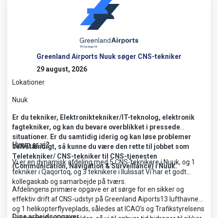
Formidling af departementale instrukser og
vejledninger til underliggende driftsenheder.
Ad-Hoc økonomi-, statistik- og regnskabsopgaver.
Greenland Airports Nuuk søger CNS-tekniker
29 august, 2026
Lokationer
Nuuk
Er du tekniker, Elektroniktekniker/IT-teknolog, elektronik
fagtekniker, og kan du bevare overblikket i pressede
situationer. Er du samtidig iderig og kan løse problemer
Hvem er vi?
selvstændigt, så kunne du være den rette til jobbet som
Teletekniker/ CNS-tekniker til CNS-tjenesten
Vi er en dynamisk afdeling med 5 CNS-teknikere i Nuuk, og 1
(Communication, Navigation & Surveillance) i Nuuk.
tekniker i Qaqortoq, og 3 teknikere i Ilulissat Vi har et godt
kollegaskab og samarbejde på tværs.
Afdelingens primære opgave er at sørge for en sikker og
effektiv drift af CNS-udstyr på Greenland Aiports13 lufthavne
og 1 helikopterflyveplads, således at ICAO’s og Trafikstyrelsens
Dine arbejdsopgaver