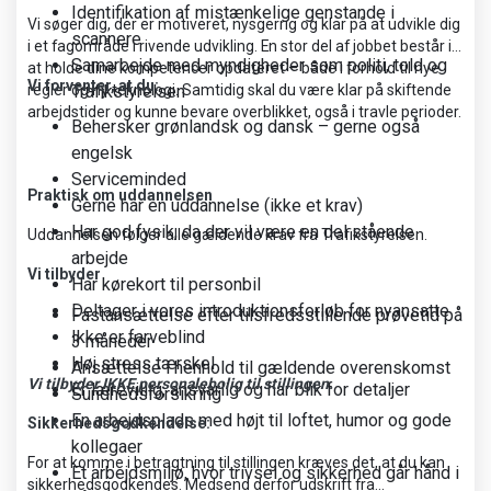
Identifikation af mistænkelige genstande i
Vi søger dig, der er motiveret, nysgerrig og klar på at udvikle dig
scannere
i et fagområde i rivende udvikling. En stor del af jobbet består i
Samarbejde med myndigheder som politi, told og
at holde dine kompetencer opdateret – både i forhold til nye
Vi forventer, at du:
regler og ny teknologi. Samtidig skal du være klar på skiftende
Trafikstyrelsen
arbejdstider og kunne bevare overblikket, også i travle perioder.
Behersker grønlandsk og dansk – gerne også
engelsk
Serviceminded
Praktisk om uddannelsen
Gerne har en uddannelse (ikke et krav)
Har god fysik, da der vil være en del stående
Uddannelsen følger alle gældende krav fra Trafikstyrelsen.
arbejde
Vi tilbyder
Har kørekort til personbil
Deltager i vores introduktionsforløb for nyansatte
Fastansættelse efter tilsfredsstillende prøvetid på
Ikke er farveblind
3 måneder
Høj stress tærskel
Ansættelse i henhold til gældende overenskomst
Vi tilbyder IKKE personalebolig til stillingen.
Er lærevillig, ansvarlig og har blik for detaljer
Sundhedsforsikring
En arbejdsplads med højt til loftet, humor og gode
Sikkerhedsgodkendelse:
kollegaer
For at komme i betragtning til stillingen kræves det, at du kan
Et arbejdsmiljø, hvor trivsel og sikkerhed går hånd i
sikkerhedsgodkendes. Medsend derfor udskrift fra