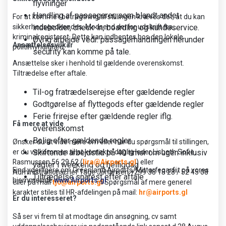
flyvninger
Handling af passagerer, som blandt andet
For at komme i betragtning til stillingen kræves det, at du kan
sikkerhedsgodkendes. Medsend derfor udskrift fra
indeholder, check-in, boarding og kundeservice.
kriminalregisteret. Dette kan indhentes hos den lokale
Øvrig arbejde vedr. passagerhandlingen herunder
Ansættelsesvilkår
politimyndighed.
security kan komme på tale.
Ansættelse sker i henhold til gældende overenskomst.
Tiltrædelse efter aftale.
Til-og fratrædelserejse efter gældende regler
Godtgørelse af flyttegods efter gældende regler
Ferie frirejse efter gældende regler iflg.
Få mere at vide
overenskomst
Bolig efter gældende regler
Ønsker du at vide mere om eller har du spørgsmål til stillingen,
er du velkommen til at kontakte daglig leder Lisbeth Sofie
Skiftende arbejdstid på 40 timer om ugen inklusiv
Rasmussen 56 29 62 (
lira@Airports.gl
) eller
vagter i weekend og helligdag
Find yderligere om Greenland Airports/Mittarfeqarfiit på vores
Administrationschef Tage Johansen +299 38 18 28 / 52 45 08
Tiltrædelse snarest efter aftale
hjemmeside
www.Airports.gl
eller på mail
tjo@airports.gl
Spørgsmål af mere generel
karakter stiles til HR-afdelingen på mail:
hr@airports.gl
Er du interesseret?
Så ser vi frem til at modtage din ansøgning, cv samt