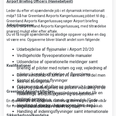
Airport Briefing Officers (Havnebetjent)
Leder du efter et spændende job i et dynamisk internationalt
miljø? Så har Greenland Airports Kangerlussuaq jobbet til dig.
Greenland Airports Kangerlussuaq søger Airport briefing
Arbejdsopgaver
officers til Greenland Airports Kangerlussuaq, med tiltrædelse
snarest muligt eller efter aftale.
Du vil få nogle spændende og alsidige opgaver og ikke en dag
vil være ens. Opgaverne bliver blandt andet som følgende:
Udarbejdelse af flyjournaler i Airport 20/20
Vedligeholde flyveoperationelle manualer
Udsendelse af operationelle meldinger samt
Kvalifikationer
briefing af piloter med notam og vejr, vejledning af
piloter i korrekt udfyldelse af flyveplaner
Gerne kendskab til luftfart vil være en fordel men
Kontrol af dagens flyvninger
ikke en betingelse
Opkrævning af afgifter og gebyrer i.h.t. gældende
Loyal og pålidelig med en positiv indstilling til de
Greenland Airports tilbyder
regulativer. Sikre at flyvepladsens kunder får en
forskellige arbejdsopgaver og arbejdstider
optimal service
Sprogkrav: Engelsk, dansk, grønlandsk (Gode
En spændende arbejdsplads i udvikling, der vægter gode vilkår
Handling af charter i højsæsonen (maj-sep.)
for vores medarbejdere og værdsætter et godt kollegaskab.
engelskkundskaber i skrift og tale)
Handling af indenrigsflyvninger samt internationale
Sikkerhedsgodkendelse