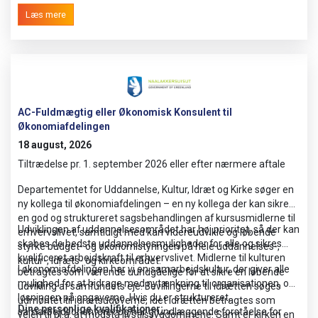
Læs mere
AC-Fuldmægtig eller Økonomisk Konsulent til
Økonomiafdelingen
18 august, 2026
Tiltrædelse pr. 1. september 2026 eller efter nærmere aftale
Departementet for Uddannelse, Kultur, Idræt og Kirke søger en
ny kollega til økonomiafdelingen – en ny kollega der kan sikre
en god og struktureret sagsbehandlingen af kursusmidlerne til
Udviklingen af uddannelsesområdet har høj prioritet, så der kan
erhvervslivet, samtidigt med kan videreudvikle og løbende
skabes de bedste uddannelsesmuligheder for alle og sikres
styrke budget- og økonomistyringen på hele uddannelses-,
kvalificeret arbejdskraft til erhvervslivet. Midlerne til kulturen
kultur-, idræts- og kirkeområdet.
I økonomiafdelingen har vi en samarbejdskultur, der giver alle
betragtes som værende uundgåelige for at sikre en løbende
mulighed for at bidrage med nytænkning til organisationen, og
udvikling af samfundets eje. Bevillingerne til idrætten søges
løsningen på opgaverne. Hvis du er struktureret,
udmøntet til idrætsudøverne, idet idrætten betragtes som
Dine personlige kvalifikationer:
samarbejdsorienteret og har grundlæggende forståelse for
vejen til bl.a. at modstå livstilssygdommene. Samt er kirken en