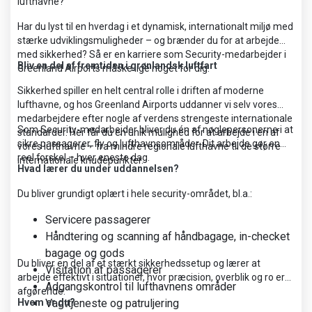
lufthavne?
Har du lyst til en hverdag i et dynamisk, internationalt miljø med
stærke udviklingsmuligheder – og brænder du for at arbejde
med sikkerhed? Så er en karriere som Security-medarbejder i
Bliv en del af fremtiden i grønlandsk luftfart
Greenland Airports måske lige noget for dig.
Sikkerhed spiller en helt central rolle i driften af moderne
lufthavne, og hos Greenland Airports uddanner vi selv vores
medarbejdere efter nogle af verdens strengeste internationale
Som Security-medarbejder bliver du én af nøglepersonerne i at
standarder. Her får du en unik mulighed for at arbejde i en af
sikre passagerer, fly og lufthavnsområder. Dit arbejde gør en
vores lufthavne – fra mindre regionale lufthavne til de større
reel forskel – hver eneste dag.
internationale knudepunkter.
Hvad lærer du under uddannelsen?
Du bliver grundigt oplært i hele security-området, bl.a.:
Servicere passagerer
Håndtering og scanning af håndbagage, in-checket
bagage og gods
Du bliver en del af et stærkt sikkerhedssetup og lærer at
Visitation af passagerer
arbejde effektivt i situationer, hvor præcision, overblik og ro er
Adgangskontrol til lufthavnens områder
afgørende.
Hvem er du?
Vagttjeneste og patruljering