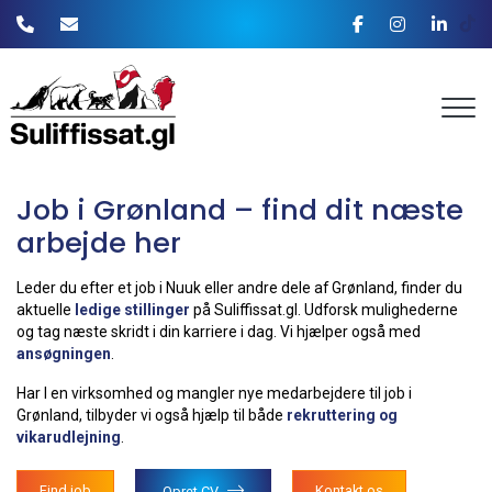
Gå
til
hovedindhold
Job i Grønland – find dit næste
arbejde her
Leder du efter et job i Nuuk eller andre dele af Grønland, finder du
aktuelle
ledige stillinger
på Suliffissat.gl. Udforsk mulighederne
og tag næste skridt i din karriere i dag. Vi hjælper også med
ansøgningen
.
Har I en virksomhed og mangler nye medarbejdere til job i
Grønland, tilbyder vi også hjælp til både
rekruttering og
vikarudlejning
.
Find job
Kontakt os
Opret CV