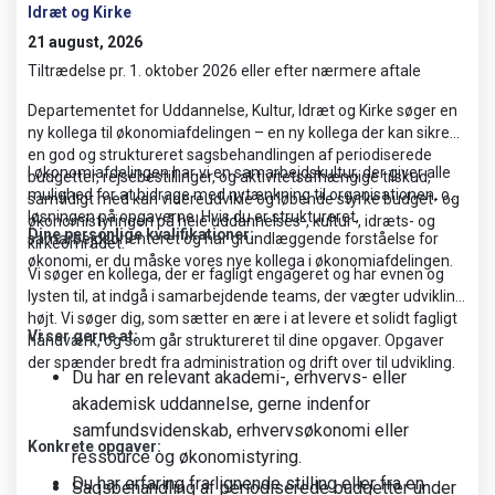
Idræt og Kirke
21 august, 2026
Tiltrædelse pr. 1. oktober 2026 eller efter nærmere aftale
Departementet for Uddannelse, Kultur, Idræt og Kirke søger en
ny kollega til økonomiafdelingen – en ny kollega der kan sikre
en god og struktureret sagsbehandlingen af periodiserede
I økonomiafdelingen har vi en samarbejdskultur, der giver alle
budgetter, rejsebestillinger, og aktivitetsafhængige tilskud,
mulighed for at bidrage med nytænkning til organisationen, og
samtidigt med kan videreudvikle og løbende styrke budget- og
løsningen på opgaverne. Hvis du er struktureret,
økonomistyringen på hele uddannelses-, kultur-, idræts- og
Dine personlige kvalifikationer:
samarbejdsorienteret og har grundlæggende forståelse for
kirkeområdet.
økonomi, er du måske vores nye kollega i økonomiafdelingen.
Vi søger en kollega, der er fagligt engageret og har evnen og
lysten til, at indgå i samarbejdende teams, der vægter udvikling
højt. Vi søger dig, som sætter en ære i at levere et solidt fagligt
Vi ser gerne at:
håndværk, og som går struktureret til dine opgaver. Opgaver
der spænder bredt fra administration og drift over til udvikling.
Du har en relevant akademi-, erhvervs- eller
akademisk uddannelse, gerne indenfor
samfundsvidenskab, erhvervsøkonomi eller
Konkrete opgaver:
ressource og økonomistyring.
Du har erfaring fra lignende stilling eller fra en
Sagsbehandling af periodiserede budgetter under