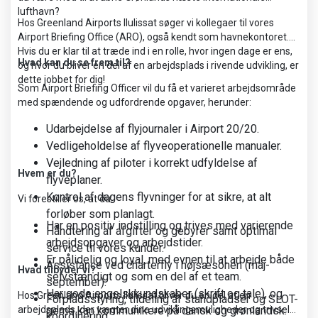
lufthavn?
Hos Greenland Airports Ilulissat søger vi kollegaer til vores
Airport Briefing Office (ARO), også kendt som havnekontoret.
Hvis du er klar til at træde ind i en rolle, hvor ingen dage er ens,
Hvad kan du se frem til?
og hvor du bliver en del af en arbejdsplads i rivende udvikling, er
dette jobbet for dig!
Som Airport Briefing Officer vil du få et varieret arbejdsområde
med spændende og udfordrende opgaver, herunder:
Udarbejdelse af flyjournaler i Airport 20/20.
Vedligeholdelse af flyveoperationelle manualer.
Vejledning af piloter i korrekt udfyldelse af
Hvem er du?
flyveplaner.
Kontrol af dagens flyvninger for at sikre, at alt
Vi forestiller os, at du:
forløber som planlagt.
Har en positiv indstilling og trives med varierende
Håndtering af afgifter og gebyrer samt optimal
arbejdsopgaver og arbejdstider.
service til vores kunder.
Er pålidelig og loyal, med evnen til at arbejde både
Assistance ved charterfly i højsæsonen (maj-
Hvad tilbyder vi?
selvstændigt og som en del af et team.
september).
Har gode engelskkundskaber (skrift og tale), og
Hos Greenland Airports Ilulissat bliver du en del af en
Forpladsstyring, tildeling af standpladser og SLOT-
arbejdsplads, der vægter dine udviklingsmuligheder og trivsel
gerne kan kommunikere på dansk og grønlandsk.
koordinering.