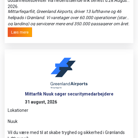
uddannelsesbeviser via nedenstående link senest d.28.August
2026.
Mittarfeqarfiit, Greenland Airports, driver 13 lufthavne og 46
helipads i Grønland. Vi varetager over 60.000 operationer (start
og landing) og servicerer mere end 350.000 passagerer om året.
Med ca. 400 medarbejdere er vi en af landets største
Læs mere
arbejdspladser, og vi arbejder konstant på, at udvikle vores
medarbejdere og forretning. Vi tilbyder således en lang række
services og uddannelser, hvilket også sætter os i stand til at
bidrage positivt til samfundsudviklingen.
Mittarfik Nuuk søger securitymedarbejdere
31 august, 2026
Lokationer
Nuuk
Vil du være med til at skabe tryghed og sikkerhed i Grønlands