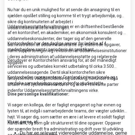
Nu har du en unik mulighed for at sende din ansøgning til en
sjælden opslået stilling og komme til et trygt arbejdsmiljø, og
sikre dig kontinuiteten af arbejdet i
Uddannelsesstøtteforvaltningen er en driftsenhed bestående
Uddannelsesstøtteforvaltningen.
af en kontorchef, en akademiker, en økonomisk konsulent og 2
uddannelseskonsulenter, der tager sig af den generelle
Kontorchefen har den daglige ansvar for ledelse af 4
administration af uddannelsesstøtte og relaterede opgaver,
medarbejdere samt i periodevis én praktikant.
samt supporteringen og revisionen af uddannelsesinstitutioner
i deres administration af uddannelsesstøtte og relaterede
Derudover er Kontorchefen ansvarlig for, at der månedligt
opgaver.
serviceres og udbetales korrekt udbetaling til cirka 3.500
uddannelsessøgende. Dertil skal kontorchefen sikre
Kontorchefen repræsenterer Grønland i internationale og
lønsystemets vedligeholdelse og udvikling, herunder indgå
nordiske samarbejdsgrupper indenfor studiestøtte.
aftaler med systemleverandører og andre relevante parter
indenfor Uddannelsesstøtteforvaltningens virke.
Dine personlige kvalifikationer:
Vi søger en kollega, der er fagligt engageret og har evnen og
lysten til, at indgå i samarbejdende teams, der vægter udvikling
højt. Vi søger dig, som sætter en ære i at levere et solidt fagligt
Vi ser gerne, at:
håndværk, og som går struktureret til dine opgaver. Opgaver
der spænder bredt fra administration og drift over til udvikling
Du har en relevant videregående uddannelse, gerne